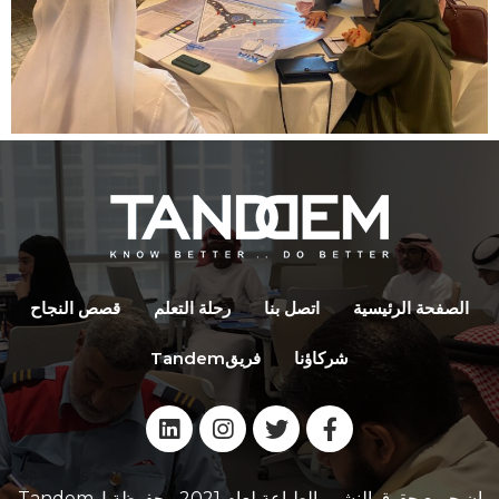
الصفحة الرئیسیة
اتصل بنا
رحلة التعلم
قصص النجاح
شركاؤنا
فریقTandem
إن جمیع حقوق النشر والطباعة لعام 2021 محفوظة لTandem