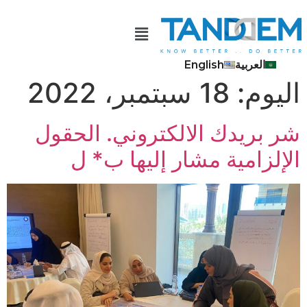
العربية
English
اليوم:
18 سبتمبر، 2022
شر بریدك الالكتروني. الحقول
الإلزامیة مشار إلیھا ب* ل